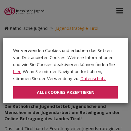
Katholische Jugend
>
Jugendstrategie Tirol
Wir verwenden Cookies und erlauben das Setzen
von Drittanbieter-Cookies. Weitere Informationen
Jugendstrategie Tirol
und wie Sie Cookies deaktivieren können finden Sie
hier
. Wenn Sie mit der Navigation fortfahren,
stimmen Sie der Verwendung zu.
Datenschutz
Montag, 20.06.2022
|
Katholische Jugend
|
Teilen
Teilen
ALLE COOKIES AKZEPTIEREN
Teilen
Die Katholische Jugend bittet Jugendliche und
Menschen in der Jugendarbeit um Beteiligung an der
Online-Befragung des Landes Tirol!
Das Land Tirol hat die Erstellung einer Jugendstrategie zur