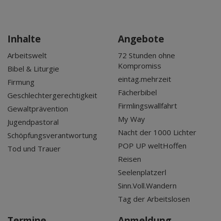
Inhalte
Angebote
Arbeitswelt
72 Stunden ohne
Kompromiss
Bibel & Liturgie
eintag.mehrzeit
Firmung
Fächerbibel
Geschlechtergerechtigkeit
Firmlingswallfahrt
Gewaltprävention
My Way
Jugendpastoral
Nacht der 1000 Lichter
Schöpfungsverantwortung
POP UP weltHoffen
Tod und Trauer
Reisen
Seelenplatzerl
Sinn.Voll.Wandern
Tag der Arbeitslosen
Termine
Anmeldung