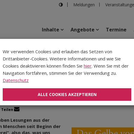
Meldungen
Veranstaltung
Inhalte
Angebote
Termine
n erzählen
Wir verwenden Cookies und erlauben das Setzen von
Drittanbieter-Cookies. Weitere Informationen und wie Sie
Inhalte
Verans
Cookies deaktivieren können finden Sie
hier
. Wenn Sie mit der
Navigation fortfahren, stimmen Sie der Verwendung zu.
Gelbe vom Ei: Ostern erz
Datenschutz
ALLE COOKIES AKZEPTIEREN
Teilen
ieben Lesungen aus der
en Menschen seit Beginn der
ei“, also das, was uns