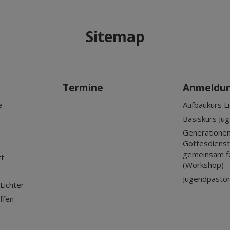
Sitemap
Termine
Anmeldu
e
Aufbaukurs Li
Basiskurs Ju
Generationen
Gottesdienst?
gemeinsam f
rt
(Workshop)
Jugendpastor
Lichter
ffen