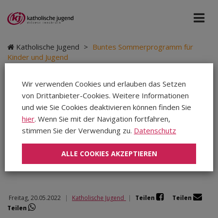
Katholische Jugend
>
Buntes Sommerprogramm für
Kinder und Jugend
Wir verwenden Cookies und erlauben das Setzen
von Drittanbieter-Cookies. Weitere Informationen
Buntes
und wie Sie Cookies deaktivieren können finden Sie
hier
. Wenn Sie mit der Navigation fortfahren,
Sommerprogramm für
stimmen Sie der Verwendung zu.
Datenschutz
Kinder und Jugend
ALLE COOKIES AKZEPTIEREN
Freitag, 20.05.2022
|
Katholische Jugend
|
Teilen
Teilen
Teilen