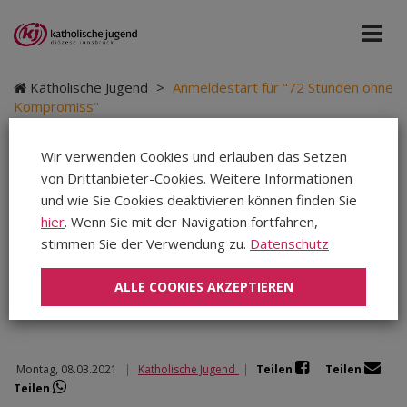
Katholische Jugend
>
Anmeldestart für "72 Stunden ohne
Kompromiss"
Wir verwenden Cookies und erlauben das Setzen
von Drittanbieter-Cookies. Weitere Informationen
Anmeldestart für "72
und wie Sie Cookies deaktivieren können finden Sie
hier
. Wenn Sie mit der Navigation fortfahren,
Stunden ohne
stimmen Sie der Verwendung zu.
Datenschutz
Kompromiss"
ALLE COOKIES AKZEPTIEREN
Montag, 08.03.2021
|
Katholische Jugend
|
Teilen
Teilen
Teilen