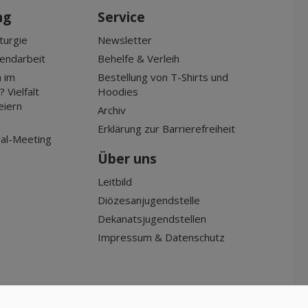
ng
Service
turgie
Newsletter
gendarbeit
Behelfe & Verleih
 im
Bestellung von T-Shirts und
 Vielfalt
Hoodies
eiern
Archiv
Erklärung zur Barrierefreiheit
al-Meeting
Über uns
Leitbild
Diözesanjugendstelle
Dekanatsjugendstellen
Impressum & Datenschutz
made by
www.holzweg.com