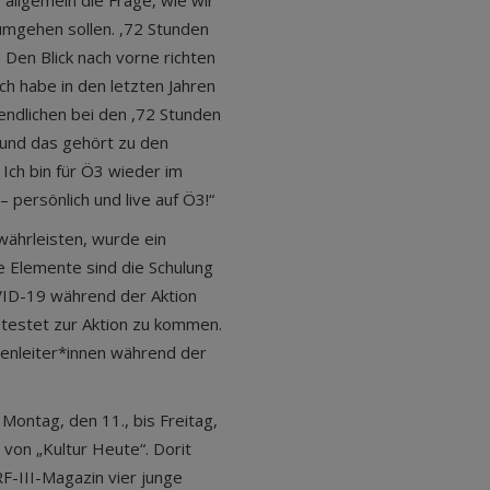
z allgemein die Frage, wie wir
mgehen sollen. ,72 Stunden
Den Blick nach vorne richten
ch habe in den letzten Jahren
endlichen bei den ,72 Stunden
und das gehört zu den
Ich bin für Ö3 wieder im
 persönlich und live auf Ö3!“
währleisten, wurde ein
e Elemente sind die Schulung
VID-19 während der Aktion
etestet zur Aktion zu kommen.
penleiter*innen während der
 Montag, den 11., bis Freitag,
von „Kultur Heute“. Dorit
F-III-Magazin vier junge