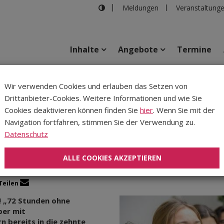
Meldungen
Veranstaltung
Inhalte
Angebote
Termine
omiss
Wir verwenden Cookies und erlauben das Setzen von
Drittanbieter-Cookies. Weitere Informationen und wie Sie
Inhalte
Verans
Cookies deaktivieren können finden Sie
hier
. Wenn Sie mit der
Navigation fortfahren, stimmen Sie der Verwendung zu.
 Stunden ohne Komprom
Datenschutz
ALLE COOKIES AKZEPTIEREN
Teilen
! „72 Stunden ohne
ber mit
n bereits in die zehnte