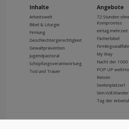
Inhalte
Angebote
Arbeitswelt
72 Stunden ohn
Kompromiss
Bibel & Liturgie
eintag.mehrzeit
Firmung
Fächerbibel
Geschlechtergerechtigkeit
Firmlingswallfah
Gewaltprävention
My Way
Jugendpastoral
Nacht der 1000 
Schöpfungsverantwortung
POP UP weltHo
Tod und Trauer
Reisen
Seelenplatzerl
Sinn.Voll.Wander
Tag der Arbeits
© Diözese Innsbruck | 2024