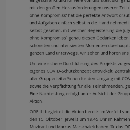
eingeschränkt und für viele von uns stellt sich gan
mit den großen Herausforderungen unserer Zeit u
ohne Kompromiss‘ hat die perfekte Antwort drauf: 
und Aufgaben einfach selbst in die Hand nehmen! I
selbst gesehen, mit welcher Begeisterung die Jug
ohne Kompromiss` genau diesen Gedanken leben 
schönsten und intensivsten Momenten überhaupt. 
ganzen Land unterwegs, wir sehen und hören uns –
Um eine sichere Durchführung des Projekts zu ge
eigenes COVID-Schutzkonzept entwickelt. Zentral
aller Gruppenleiter*innen für den Umgang mit CO
sowie die Verpflichtung für alle Teilnehmenden, g
Eine Nachtestung erfolgt unter Aufsicht der Grup
Aktion.
ORF III begleitet die Aktion bereits im Vorfeld von
den 15. Oktober, jeweils um 19.45 Uhr im Rahmen 
Muzicant und Marcus Marschalek haben für das OR