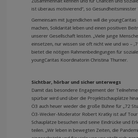
Zusammenhalt kennen und für Chancen und soziale
ist überaus motivierend“, so Gesundheitsminister
Gemeinsam mit Jugendlichen will die youngCaritas 
machen, Solidarität leben und einen positiven Bei
unserer Gesellschaft leisten. „Viele junge Mensche
einsetzen, nur wissen sie oft nicht wie und wo –
bietet die nötigen Rahmenbedingungen für sozial
youngCaritas Koordinatorin Christina Thurner.
Sichtbar, hörbar und sicher unterwegs
Damit das besondere Engagement der Teilnehmen
spürbar wird und über die Projektschauplätze hina
Ö3 auch heuer wieder die große Bühne für „72 St
Ö3-Wecker-Moderator Robert Kratky ist auf Tour
Schauplätze besuchen und seine Eindrücke und Erl
teilen. „Wir leben in bewegten Zeiten, die Pandemie