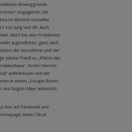
ersönlichen Beweggründe
romiss“ engagieren. Sie
twa im Bereich sexueller
s von Jung und Alt. Auch
hen. Nicht bei den Problemen
ieler Jugendlicher, ganz nach
leiten die Gestalterin und der
 Juliane Friedl zu „Plätze der
Krankenhaus“, Armin Hinrichs
tal“ aufmerksam und die
tionen in einem „Escape Room“
 Ani Gülgün-Mayr anlässlich
s live auf Facebook und
r Homepage www.72h.at