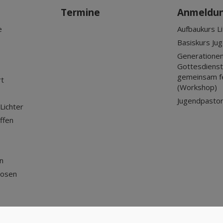
Termine
Anmeldu
e
Aufbaukurs Li
Basiskurs Ju
Generationen
Gottesdienst?
gemeinsam f
rt
(Workshop)
Jugendpastor
Lichter
ffen
n
losen
Nach oben