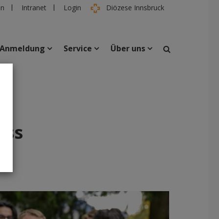
en
Intranet
Login
Diözese Innsbruck
Anmeldung
Service
Über uns
suchen
taltungen
Personen
iss