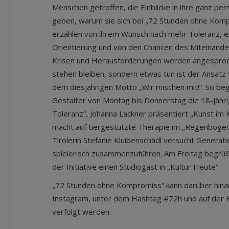
Menschen getroffen, die Einblicke in ihre ganz p
geben, warum sie sich bei „72 Stunden ohne Komp
erzählen von ihrem Wunsch nach mehr Toleranz, e
Orientierung und von den Chancen des Miteinander
Krisen und Herausforderungen werden angesproc
stehen bleiben, sondern etwas tun ist der Ansatz v
dem diesjährigen Motto „Wir mischen mit!“. So beg
Gestalter von Montag bis Donnerstag die 18-jährige
Toleranz“, Johanna Lackner präsentiert „Kunst im 
macht auf tiergestützte Therapie im „Regenbogen
Tirolerin Stefanie Kluibenschädl versucht Genera
spielerisch zusammenzuführen. Am Freitag begrüßt
der Initiative einen Studiogast in „Kultur Heute“.
„72 Stunden ohne Kompromiss“ kann darüber hinau
Instagram, unter dem Hashtag #72h und auf de
verfolgt werden.