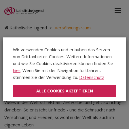
Katholische Jugend
>
Versöhnungsraum
Wir verwenden Cookies und erlauben das Setzen
von Drittanbieter-Cookies. Weitere Informationen
Versöhnungsraum
und wie Sie Cookies deaktivieren können finden Sie
hier
. Wenn Sie mit der Navigation fortfahren,
stimmen Sie der Verwendung zu.
Datenschutz
Katholische Jugend
|
Teilen
Teilen
Teilen
ALLE COOKIES AKZEPTIEREN
Vieles in der Welt schießt am Ziel vorbei und geht so richtig
daneben. So entsteht Unfriede - und die Sehnsucht nach
Versöhnung und Frieden, sowohl in der Welt als auch im
eigenen Leben.