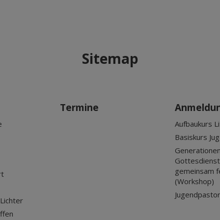
Sitemap
Termine
Anmeldu
e
Aufbaukurs Li
Basiskurs Ju
Generationen
Gottesdienst?
gemeinsam f
rt
(Workshop)
Jugendpastor
Lichter
ffen