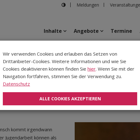
Meldungen
Veranstaltung
Inhalte
Angebote
Termine
auerkoffer (Workshop)
Wir verwenden Cookies und erlauben das Setzen von
Drittanbieter-Cookies. Weitere Informationen und wie Sie
Inhalte
Verans
Cookies deaktivieren können finden Sie
hier
. Wenn Sie mit der
Navigation fortfahren, stimmen Sie der Verwendung zu.
it mit dem Trauerkoffer
Datenschutz
ALLE COOKIES AKZEPTIEREN
ensch kommt irgendwann
er Jugendarbeit können als