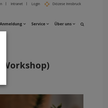
en
Intranet
Login
Diözese Innsbruck
Anmeldung
Service
Über uns
suchen
taltungen
Personen
 (Workshop)