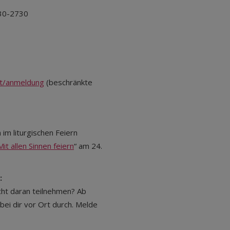
730-2730
.at/anmeldung
(beschränkte
im liturgischen Feiern
Mit allen Sinnen feiern
“ am 24.
:
cht daran teilnehmen? Ab
bei dir vor Ort durch. Melde