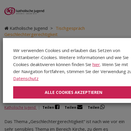
Katholische Jugend
>
Tischgespräch
Geschlechtergerechtigkeit
Wir verwenden Cookies und erlauben das Setzen von
Drittanbieter-Cookies. Weitere Informationen und wie Sie
Tischgespräch
Cookies deaktivieren können finden Sie
hier
. Wenn Sie mit
der Navigation fortfahren, stimmen Sie der Verwendung zu
Geschlechtergerechtigk
Datenschutz
ALLE COOKIES AKZEPTIEREN
Katholische Jugend
|
Teilen
Teilen
Teilen
Das Thema „Geschlechtergerechtigkeit“ ist nach wie vor ein
sehr sensibles Thema im Bereich Kirche, zu dem es