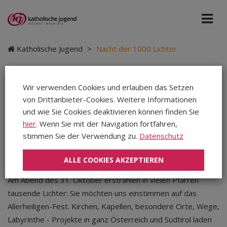
Katholische Jugend
>
Nacht der 1000 Lichter
Wir verwenden Cookies und erlauben das Setzen
von Drittanbieter-Cookies. Weitere Informationen
Nacht der 1000 Lichter
und wie Sie Cookies deaktivieren können finden Sie
hier
. Wenn Sie mit der Navigation fortfahren,
stimmen Sie der Verwendung zu.
Datenschutz
Katholische Jugend
|
Teilen
Teilen
Teilen
ALLE COOKIES AKZEPTIEREN
Am Abend des 31. Oktober erstrahlen in vielen Pfarren
tausende Lichter: Sie möchten uns einstimmen auf das
Allerheiligen-Fest. Kirchen, Kapellen, besondere Orte, Wege,
Labyrinthe - Projekte in ganz Österreich und Südtirol laden