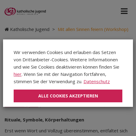
Katholische Jugend
>
Mit allen Sinnen feiern (Workshop)
Wir verwenden Cookies und erlauben das Setzen
von Drittanbieter-Cookies. Weitere Informationen
Mit allen Sinnen feiern
und wie Sie Cookies deaktivieren können finden Sie
(Workshop)
hier
. Wenn Sie mit der Navigation fortfahren,
stimmen Sie der Verwendung zu.
Datenschutz
ALLE COOKIES AKZEPTIEREN
Katholische Jugend
|
Teilen
Teilen
Teilen
Rituale, Symbole, Körperhaltungen
Erst wenn Wort und Vollzug übereinstimmen, entfaltet sich