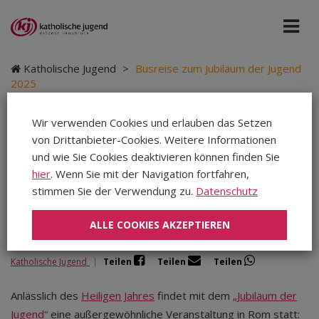
Katholische Jugend
>
Busreise zum Jubiläum der Jugend
2025
Wir verwenden Cookies und erlauben das Setzen
von Drittanbieter-Cookies. Weitere Informationen
Busreise zum Jubiläum
und wie Sie Cookies deaktivieren können finden Sie
hier
. Wenn Sie mit der Navigation fortfahren,
der Jugend 2025
stimmen Sie der Verwendung zu.
Datenschutz
ALLE COOKIES AKZEPTIEREN
Katholische Jugend
|
Teilen
Teilen
Teilen
Anlässlich des
Heiligen Jahres
findet mit dem
„Jubiläum der
Jugend“
eine außergewöhnliche Veranstaltung in Rom statt: