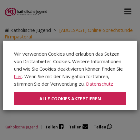
Katholische Jugend
>
[ABGESAGT] Online-Sprechstunde
Firmpastoral
Wir verwenden Cookies und erlauben das Setzen
von Drittanbieter-Cookies. Weitere Informationen
[ABGESAGT] Online-
und wie Sie Cookies deaktivieren können finden Sie
hier
. Wenn Sie mit der Navigation fortfahren,
Sprechstunde
stimmen Sie der Verwendung zu.
Datenschutz
Firmpastoral
ALLE COOKIES AKZEPTIEREN
Katholische Jugend
|
Teilen
Teilen
Teilen