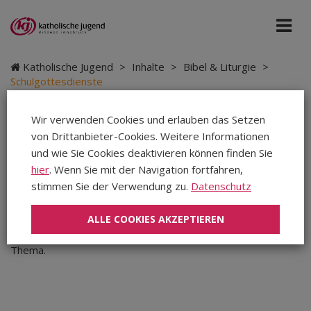
Katholische Jugend
>
Inhalte
>
Bibel & Liturgie
>
Schulgottesdienste
Wir verwenden Cookies und erlauben das Setzen
Schulgottesdienste
von Drittanbieter-Cookies. Weitere Informationen
und wie Sie Cookies deaktivieren können finden Sie
hier
. Wenn Sie mit der Navigation fortfahren,
Unser Fachbereich Liturgie unterstützt Sie gerne beim
stimmen Sie der Verwendung zu.
Datenschutz
Planen und bei der Durchführung der Feier von
Schulgottesdiensten.
ALLE COOKIES AKZEPTIEREN
In unserem Büro bekommen sie zahlreiche
Behelfe
zum
Thema.