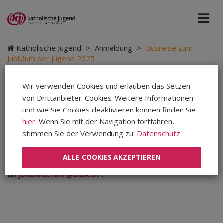
Katholische Jugend
>
Anmeldung
>
Busreise zum
Jubiläum der Jugend 2025
Wir verwenden Cookies und erlauben das Setzen
Aktuelle Info zur Anmeldung
von Drittanbieter-Cookies. Weitere Informationen
und wie Sie Cookies deaktivieren können finden Sie
hier
. Wenn Sie mit der Navigation fortfahren,
Die offizielle Anmeldefrist für die Busreise zum
stimmen Sie der Verwendung zu.
Datenschutz
Jubiläum der Jugend 2025 ist bereits vorbei. Es gibt
aber noch einige Restplätze, für die eine Nachmeldung
ALLE COOKIES AKZEPTIEREN
möglich ist. Melde dich dafür per Mail
an
johanna.fehr@dibk.at
.